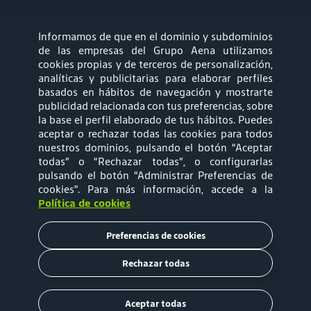
Informamos de que en el dominio y subdominios
síguenos
de las empresas del Grupo Aena utilizamos
cookies propias y de terceros de personalización,
analíticas y publicitarias para elaborar perfiles
basados en hábitos de navegación y mostrarte
publicidad relacionada con tus preferencias, sobre
la base el perfil elaborado de tus hábitos. Puedes
aceptar o rechazar todas las cookies para todos
Mapa web
Política de privacidad
nuestros dominios, pulsando el botón “Aceptar
todas” o “Rechazar todas”, o configurarlas
pulsando el botón “Administrar Preferencias de
Política de Cookies
Términos y
cookies"
. Para más información, accede a la
Política de cookies
Condiciones de Uso
Preferencias de cookies
Tarifas
Rechazar todas
Copyright © 2020 Aena Brasil
Aceptar todas