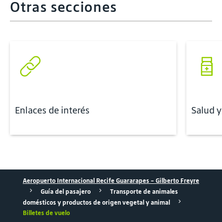
Otras secciones
Enlaces de interés
Salud 
Aeropuerto Internacional Recife Guararapes - Gilberto Freyre
Guía del pasajero
Transporte de animales
domésticos y productos de origen vegetal y animal
Billetes de vuelo