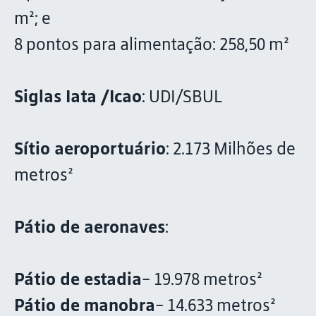
m²; e
8 pontos para alimentação: 258,50 m²
Siglas Iata /Icao
: UDI/SBUL
Sítio aeroportuário
: 2.173 Milhões de
metros²
Pátio de aeronaves
:
Pátio de estadia
- 19.978 metros²
Pátio de manobra
- 14.633 metros²