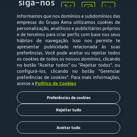
siga-nos
Informamos que nos domínios e subdomínios das
empresas do Grupo Aena utilizamos cookies de
personalização, analíticos e publicitários próprios
e de terceiros para criar perfis com base nos seus
hábitos de navegação. Isso nos permite te
apresentar publicidade relacionada às suas
Mapa web
Política de
preferências. Você pode aceitar ou rejeitar todos
Privacidade
os cookies de todos os nossos domínios, clicando
no botão “Aceitar todos” ou “Rejeitar todos”, ou
configurá-los, clicando no botão “Gerenciar
Política de Cookies
Termos e Condições
preferências de cookies”
. Para mais informações,
acesse a
Política de Cookies
de Uso
Preferências de cookies
Tarifas
Rejeitar tudo
Copyright © 2020 Aena Brasil
Aceitar tudo