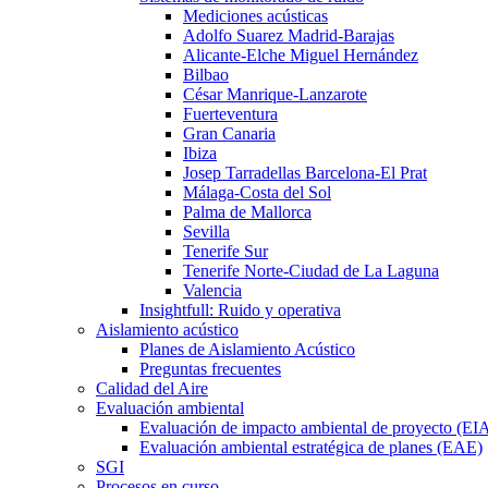
Mediciones acústicas
Adolfo Suarez Madrid-Barajas
Alicante-Elche Miguel Hernández
Bilbao
César Manrique-Lanzarote
Fuerteventura
Gran Canaria
Ibiza
Josep Tarradellas Barcelona-El Prat
Málaga-Costa del Sol
Palma de Mallorca
Sevilla
Tenerife Sur
Tenerife Norte-Ciudad de La Laguna
Valencia
Insightfull: Ruido y operativa
Aislamiento acústico
Planes de Aislamiento Acústico
Preguntas frecuentes
Calidad del Aire
Evaluación ambiental
Evaluación de impacto ambiental de proyecto (EI
Evaluación ambiental estratégica de planes (EAE)
SGI
Procesos en curso