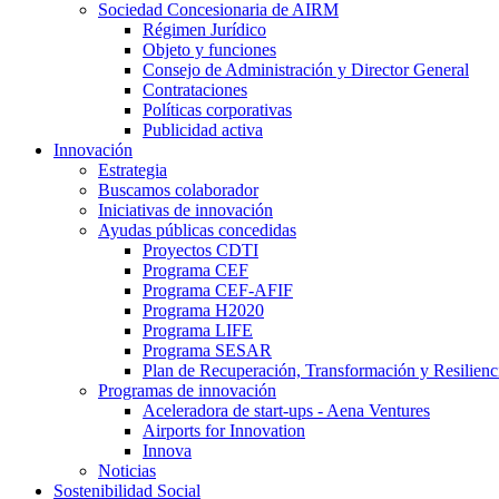
Sociedad Concesionaria de AIRM
Régimen Jurídico
Objeto y funciones
Consejo de Administración y Director General
Contrataciones
Políticas corporativas
Publicidad activa
Innovación
Estrategia
Buscamos colaborador
Iniciativas de innovación
Ayudas públicas concedidas
Proyectos CDTI
Programa CEF
Programa CEF-AFIF
Programa H2020
Programa LIFE
Programa SESAR
Plan de Recuperación, Transformación y Resilienc
Programas de innovación
Aceleradora de start-ups - Aena Ventures
Airports for Innovation
Innova
Noticias
Sostenibilidad Social