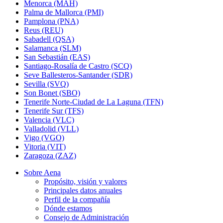
Menorca (MAH)
Palma de Mallorca (PMI)
Pamplona (PNA)
Reus (REU)
Sabadell (QSA)
Salamanca (SLM)
San Sebastián (EAS)
Santiago-Rosalía de Castro (SCQ)
Seve Ballesteros-Santander (SDR)
Sevilla (SVQ)
Son Bonet (SBO)
Tenerife Norte-Ciudad de La Laguna (TFN)
Tenerife Sur (TFS)
Valencia (VLC)
Valladolid (VLL)
Vigo (VGO)
Vitoria (VIT)
Zaragoza (ZAZ)
Sobre Aena
Propósito, visión y valores
Principales datos anuales
Perfil de la compañía
Dónde estamos
Consejo de Administración