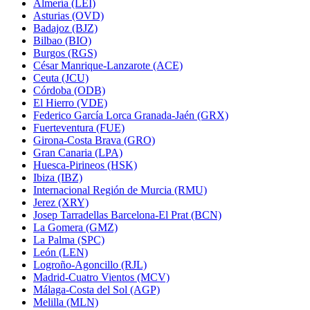
Almería (LEI)
Asturias (OVD)
Badajoz (BJZ)
Bilbao (BIO)
Burgos (RGS)
César Manrique-Lanzarote (ACE)
Ceuta (JCU)
Córdoba (ODB)
El Hierro (VDE)
Federico García Lorca Granada-Jaén (GRX)
Fuerteventura (FUE)
Girona-Costa Brava (GRO)
Gran Canaria (LPA)
Huesca-Pirineos (HSK)
Ibiza (IBZ)
Internacional Región de Murcia (RMU)
Jerez (XRY)
Josep Tarradellas Barcelona-El Prat (BCN)
La Gomera (GMZ)
La Palma (SPC)
León (LEN)
Logroño-Agoncillo (RJL)
Madrid-Cuatro Vientos (MCV)
Málaga-Costa del Sol (AGP)
Melilla (MLN)