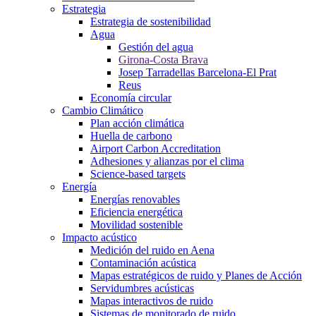
Estrategia
Estrategia de sostenibilidad
Agua
Gestión del agua
Girona-Costa Brava
Josep Tarradellas Barcelona-El Prat
Reus
Economía circular
Cambio Climático
Plan acción climática
Huella de carbono
Airport Carbon Accreditation
Adhesiones y alianzas por el clima
Science-based targets
Energía
Energías renovables
Eficiencia energética
Movilidad sostenible
Impacto acústico
Medición del ruido en Aena
Contaminación acústica
Mapas estratégicos de ruido y Planes de Acción
Servidumbres acústicas
Mapas interactivos de ruido
Sistemas de monitorado de ruido