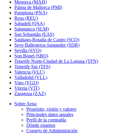
Menorca (MAH)
Palma de Mallorca (PMI)
Pamplona (PNA)
Reus (REU)
Sabadell (QSA)
Salamanca (SLM)
San Sebastián (EAS)
Santiago-Rosalía de Castro (SCQ)
Seve Ballesteros-Santander (SDR)
Sevilla (SVQ)
Son Bonet (SBO)
Tenerife Norte-Ciudad de La Laguna (TFN)
Tenerife Sur (TFS)
Valencia (VLC)
Valladolid (VLL)
Vigo (VGO)
Vitoria (VIT)
Zaragoza (ZAZ)
Sobre Aena
Propósito, visión y valores
Principales datos anuales
Perfil de la compañía
Dónde estamos
Consejo de Administración