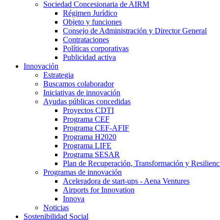
Sociedad Concesionaria de AIRM
Régimen Jurídico
Objeto y funciones
Consejo de Administración y Director General
Contrataciones
Políticas corporativas
Publicidad activa
Innovación
Estrategia
Buscamos colaborador
Iniciativas de innovación
Ayudas públicas concedidas
Proyectos CDTI
Programa CEF
Programa CEF-AFIF
Programa H2020
Programa LIFE
Programa SESAR
Plan de Recuperación, Transformación y Resilienc
Programas de innovación
Aceleradora de start-ups - Aena Ventures
Airports for Innovation
Innova
Noticias
Sostenibilidad Social