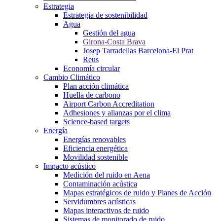
Estrategia
Estrategia de sostenibilidad
Agua
Gestión del agua
Girona-Costa Brava
Josep Tarradellas Barcelona-El Prat
Reus
Economía circular
Cambio Climático
Plan acción climática
Huella de carbono
Airport Carbon Accreditation
Adhesiones y alianzas por el clima
Science-based targets
Energía
Energías renovables
Eficiencia energética
Movilidad sostenible
Impacto acústico
Medición del ruido en Aena
Contaminación acústica
Mapas estratégicos de ruido y Planes de Acción
Servidumbres acústicas
Mapas interactivos de ruido
Sistemas de monitorado de ruido