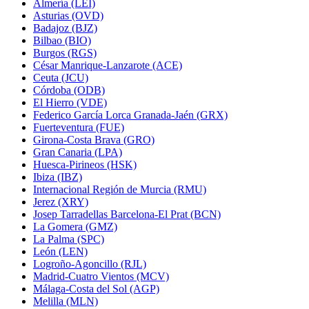
Almería (LEI)
Asturias (OVD)
Badajoz (BJZ)
Bilbao (BIO)
Burgos (RGS)
César Manrique-Lanzarote (ACE)
Ceuta (JCU)
Córdoba (ODB)
El Hierro (VDE)
Federico García Lorca Granada-Jaén (GRX)
Fuerteventura (FUE)
Girona-Costa Brava (GRO)
Gran Canaria (LPA)
Huesca-Pirineos (HSK)
Ibiza (IBZ)
Internacional Región de Murcia (RMU)
Jerez (XRY)
Josep Tarradellas Barcelona-El Prat (BCN)
La Gomera (GMZ)
La Palma (SPC)
León (LEN)
Logroño-Agoncillo (RJL)
Madrid-Cuatro Vientos (MCV)
Málaga-Costa del Sol (AGP)
Melilla (MLN)