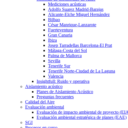
Mediciones acústicas
Adolfo Suarez Madrid-Barajas
Alicante-Elche Miguel Hernández
Bilbao
César Manrique-Lanzarote
Fuerteventura
Gran Canaria
Ibiza
Josep Tarradellas Barcelona-El Prat
Málaga-Costa del Sol
Palma de Mallorca
Sevilla
Tenerife Sur
Tenerife Norte-Ciudad de La Laguna
Valencia
Insightfull: Ruido y operativa
Aislamiento acústico
Planes de Aislamiento Acústico
Preguntas frecuentes
Calidad del Aire
Evaluación ambiental
Evaluación de impacto ambiental de proyecto (EI
Evaluación ambiental estratégica de planes (EAE)
SGI
Procesos en curso