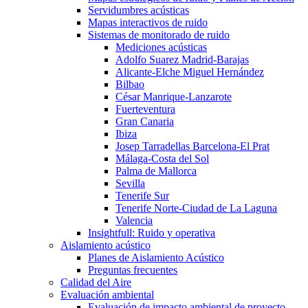
Servidumbres acústicas
Mapas interactivos de ruido
Sistemas de monitorado de ruido
Mediciones acústicas
Adolfo Suarez Madrid-Barajas
Alicante-Elche Miguel Hernández
Bilbao
César Manrique-Lanzarote
Fuerteventura
Gran Canaria
Ibiza
Josep Tarradellas Barcelona-El Prat
Málaga-Costa del Sol
Palma de Mallorca
Sevilla
Tenerife Sur
Tenerife Norte-Ciudad de La Laguna
Valencia
Insightfull: Ruido y operativa
Aislamiento acústico
Planes de Aislamiento Acústico
Preguntas frecuentes
Calidad del Aire
Evaluación ambiental
Evaluación de impacto ambiental de proyecto