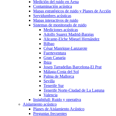
Medición del ruido en Aena
Contaminación acústica
Mapas estratégicos de ruido y Planes de Acción
Servidumbres acústicas
Mapas interactivos de ruido
Sistemas de monitorado de ruido
Mediciones acústicas
Adolfo Suarez Madrid-Barajas
Alicante-Elche Miguel Hernández
Bilbao
César Manrique-Lanzarote
Fuerteventura
Gran Canaria
Ibiza
Josep Tarradellas Barcelona-El Prat
Málaga-Costa del Sol
Palma de Mallorca
Sevilla
Tenerife Sur
Tenerife Norte-Ciudad de La Laguna
Valencia
Insightfull: Ruido y operativa
Aislamiento acústico
Planes de Aislamiento Acústico
Preguntas frecuentes