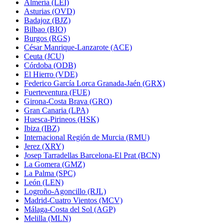
Almería (LEI)
Asturias (OVD)
Badajoz (BJZ)
Bilbao (BIO)
Burgos (RGS)
César Manrique-Lanzarote (ACE)
Ceuta (JCU)
Córdoba (ODB)
El Hierro (VDE)
Federico García Lorca Granada-Jaén (GRX)
Fuerteventura (FUE)
Girona-Costa Brava (GRO)
Gran Canaria (LPA)
Huesca-Pirineos (HSK)
Ibiza (IBZ)
Internacional Región de Murcia (RMU)
Jerez (XRY)
Josep Tarradellas Barcelona-El Prat (BCN)
La Gomera (GMZ)
La Palma (SPC)
León (LEN)
Logroño-Agoncillo (RJL)
Madrid-Cuatro Vientos (MCV)
Málaga-Costa del Sol (AGP)
Melilla (MLN)