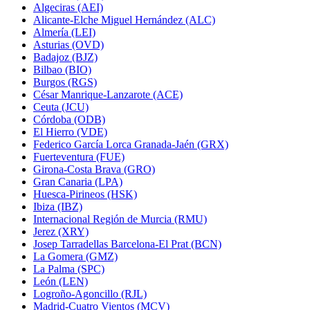
Algeciras (AEI)
Alicante-Elche Miguel Hernández (ALC)
Almería (LEI)
Asturias (OVD)
Badajoz (BJZ)
Bilbao (BIO)
Burgos (RGS)
César Manrique-Lanzarote (ACE)
Ceuta (JCU)
Córdoba (ODB)
El Hierro (VDE)
Federico García Lorca Granada-Jaén (GRX)
Fuerteventura (FUE)
Girona-Costa Brava (GRO)
Gran Canaria (LPA)
Huesca-Pirineos (HSK)
Ibiza (IBZ)
Internacional Región de Murcia (RMU)
Jerez (XRY)
Josep Tarradellas Barcelona-El Prat (BCN)
La Gomera (GMZ)
La Palma (SPC)
León (LEN)
Logroño-Agoncillo (RJL)
Madrid-Cuatro Vientos (MCV)