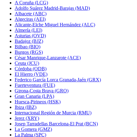
A Coruña (LCG)
Adolfo Suárez Madrid-Barajas (MAD)
Albacete (ABC)
Algeciras (AEI)
Alicante-Elche Miguel Hernández (ALC)
Almería (LEI)
Asturias (OVD)
Badajoz (BJZ)
Bilbao (BIO)
Burgos (RGS)
César Manrique-Lanzarote (ACE)
Ceuta (JCU)
Córdoba (ODB)
El Hierro (VDE)
Federico García Lorca Granada-Jaén (GRX)
Fuerteventura (FUE)
Girona-Costa Brava (GRO)
Gran Canaria (LPA)
Huesca-Pirineos (HSK)
Ibiza (IBZ)
Internacional Región de Murcia (RMU)
Jerez (XRY)
Josep Tarradellas Barcelona-El Prat (BCN)
La Gomera (GMZ)
La Palma (SPC)