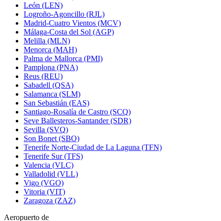
León (LEN)
Logroño-Agoncillo (RJL)
Madrid-Cuatro Vientos (MCV)
Málaga-Costa del Sol (AGP)
Melilla (MLN)
Menorca (MAH)
Palma de Mallorca (PMI)
Pamplona (PNA)
Reus (REU)
Sabadell (QSA)
Salamanca (SLM)
San Sebastián (EAS)
Santiago-Rosalía de Castro (SCQ)
Seve Ballesteros-Santander (SDR)
Sevilla (SVQ)
Son Bonet (SBO)
Tenerife Norte-Ciudad de La Laguna (TFN)
Tenerife Sur (TFS)
Valencia (VLC)
Valladolid (VLL)
Vigo (VGO)
Vitoria (VIT)
Zaragoza (ZAZ)
Aeropuerto de