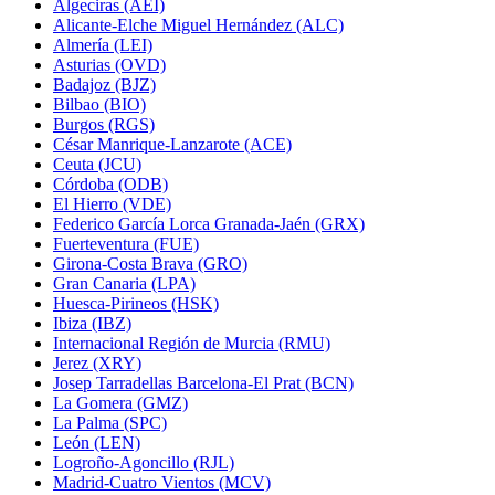
Algeciras (AEI)
Alicante-Elche Miguel Hernández (ALC)
Almería (LEI)
Asturias (OVD)
Badajoz (BJZ)
Bilbao (BIO)
Burgos (RGS)
César Manrique-Lanzarote (ACE)
Ceuta (JCU)
Córdoba (ODB)
El Hierro (VDE)
Federico García Lorca Granada-Jaén (GRX)
Fuerteventura (FUE)
Girona-Costa Brava (GRO)
Gran Canaria (LPA)
Huesca-Pirineos (HSK)
Ibiza (IBZ)
Internacional Región de Murcia (RMU)
Jerez (XRY)
Josep Tarradellas Barcelona-El Prat (BCN)
La Gomera (GMZ)
La Palma (SPC)
León (LEN)
Logroño-Agoncillo (RJL)
Madrid-Cuatro Vientos (MCV)