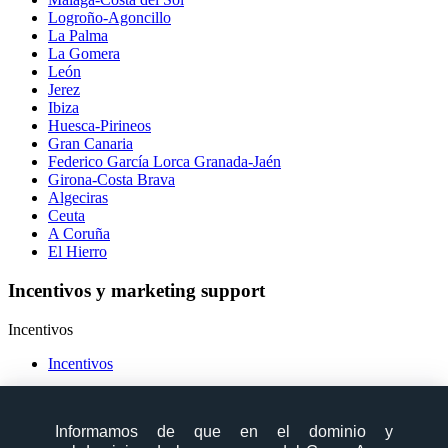
Logroño-Agoncillo
La Palma
La Gomera
León
Jerez
Ibiza
Huesca-Pirineos
Gran Canaria
Federico García Lorca Granada-Jaén
Girona-Costa Brava
Algeciras
Ceuta
A Coruña
El Hierro
Incentivos y marketing support
Incentivos
Incentivos
Marketing support
Marketing support
Informamos de que en el dominio y