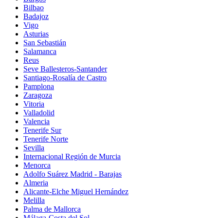
Bilbao
Badajoz
Vigo
Asturias
San Sebastián
Salamanca
Reus
Seve Ballesteros-Santander
Santiago-Rosalía de Castro
Pamplona
Zaragoza
Vitoria
Valladolid
Valencia
Tenerife Sur
Tenerife Norte
Sevilla
Internacional Región de Murcia
Menorca
Adolfo Suárez Madrid - Barajas
Almeria
Alicante-Elche Miguel Hernández
Melilla
Palma de Mallorca
Málaga-Costa del Sol