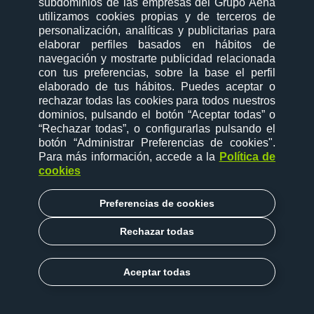
subdominios de las empresas del Grupo Aena
Nuevas rutas
utilizamos cookies propias y de terceros de
personalización, analíticas y publicitarias para
Nuevas rutas
elaborar perfiles basados en hábitos de
navegación y mostrarte publicidad relacionada
Tarifas
con tus preferencias, sobre la base el perfil
elaborado de tus hábitos. Puedes aceptar o
Tarifas
rechazar todas las cookies para todos nuestros
Tarifas
dominios, pulsando el botón “Aceptar todas” o
“Rechazar todas”, o configurarlas pulsando el
Nuestro equipo
botón “Administrar Preferencias de cookies"
.
Para más información, accede a la
Política de
Nuestro equipo
cookies
Nuestro equipo
Preferencias de cookies
Operar en Aena
Rechazar todas
Empezar a operar
Empezar a operar
Aceptar todas
Aspectos operativos y comerciales