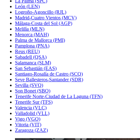
La Palma (SPC)
León (LEN)
Logroño-Agoncillo (RJL)
Madrid-Cuatro Vientos (MCV)
Málaga-Costa del Sol (AGP)
Melilla (MLN)
Menorca (MAH)
Palma de Mallorca (PMI)
Pamplona (PNA)
Reus (REU)
Sabadell (QSA)
Salamanca (SLM)
San Sebastián (EAS)
Santiago-Rosalía de Castro (SCQ)
Seve Ballesteros-Santander (SDR)
Sevilla (SVQ)
Son Bonet (SBO)
Tenerife Norte-Ciudad de La Laguna (TFN)
Tenerife Sur (TFS)
Valencia (VLC)
Valladolid (VLL)
Vigo (VGO)
Vitoria (VIT)
Zaragoza (ZAZ)