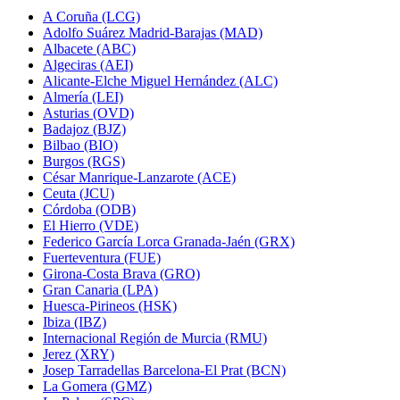
A Coruña (LCG)
Adolfo Suárez Madrid-Barajas (MAD)
Albacete (ABC)
Algeciras (AEI)
Alicante-Elche Miguel Hernández (ALC)
Almería (LEI)
Asturias (OVD)
Badajoz (BJZ)
Bilbao (BIO)
Burgos (RGS)
César Manrique-Lanzarote (ACE)
Ceuta (JCU)
Córdoba (ODB)
El Hierro (VDE)
Federico García Lorca Granada-Jaén (GRX)
Fuerteventura (FUE)
Girona-Costa Brava (GRO)
Gran Canaria (LPA)
Huesca-Pirineos (HSK)
Ibiza (IBZ)
Internacional Región de Murcia (RMU)
Jerez (XRY)
Josep Tarradellas Barcelona-El Prat (BCN)
La Gomera (GMZ)