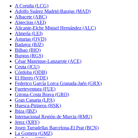
A Coruña (LCG)
Adolfo Suárez Madrid-Barajas (MAD)
Albacete (ABC)
Algeciras (AEI)
Alicante-Elche Miguel Hernández (ALC)
Almería (LEI)
Asturias (OVD)
Badajoz (BJZ)
Bilbao (BIO)
Burgos (RGS)
César Manrique-Lanzarote (ACE)
Ceuta (JCU)
Córdoba (ODB)
El Hierro (VDE)
Federico García Lorca Granada-Jaén (GRX)
Fuerteventura (FUE)
Girona-Costa Brava (GRO)
Gran Canaria (LPA)
Huesca-Pirineos (HSK)
Ibiza (IBZ)
Internacional Región de Murcia (RMU)
Jerez (XRY)
Josep Tarradellas Barcelona-El Prat (BCN)
La Gomera (GMZ)