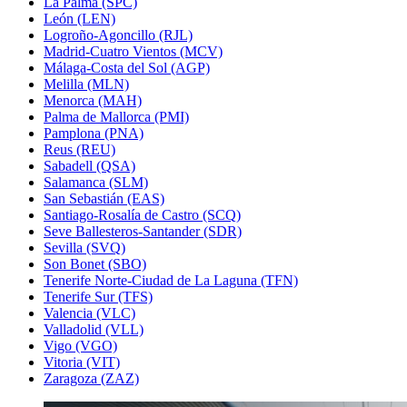
La Palma (SPC)
León (LEN)
Logroño-Agoncillo (RJL)
Madrid-Cuatro Vientos (MCV)
Málaga-Costa del Sol (AGP)
Melilla (MLN)
Menorca (MAH)
Palma de Mallorca (PMI)
Pamplona (PNA)
Reus (REU)
Sabadell (QSA)
Salamanca (SLM)
San Sebastián (EAS)
Santiago-Rosalía de Castro (SCQ)
Seve Ballesteros-Santander (SDR)
Sevilla (SVQ)
Son Bonet (SBO)
Tenerife Norte-Ciudad de La Laguna (TFN)
Tenerife Sur (TFS)
Valencia (VLC)
Valladolid (VLL)
Vigo (VGO)
Vitoria (VIT)
Zaragoza (ZAZ)