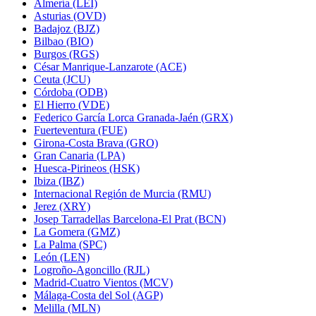
Almería (LEI)
Asturias (OVD)
Badajoz (BJZ)
Bilbao (BIO)
Burgos (RGS)
César Manrique-Lanzarote (ACE)
Ceuta (JCU)
Córdoba (ODB)
El Hierro (VDE)
Federico García Lorca Granada-Jaén (GRX)
Fuerteventura (FUE)
Girona-Costa Brava (GRO)
Gran Canaria (LPA)
Huesca-Pirineos (HSK)
Ibiza (IBZ)
Internacional Región de Murcia (RMU)
Jerez (XRY)
Josep Tarradellas Barcelona-El Prat (BCN)
La Gomera (GMZ)
La Palma (SPC)
León (LEN)
Logroño-Agoncillo (RJL)
Madrid-Cuatro Vientos (MCV)
Málaga-Costa del Sol (AGP)
Melilla (MLN)