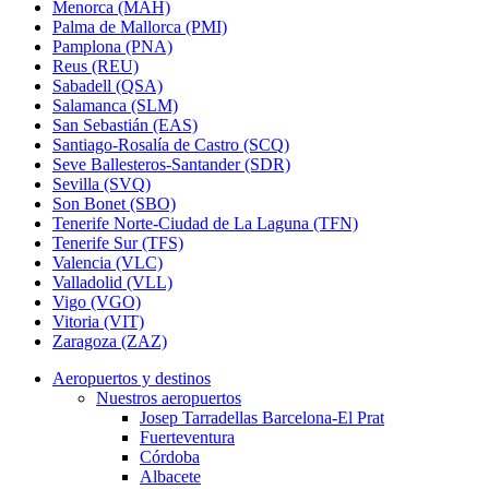
Menorca (MAH)
Palma de Mallorca (PMI)
Pamplona (PNA)
Reus (REU)
Sabadell (QSA)
Salamanca (SLM)
San Sebastián (EAS)
Santiago-Rosalía de Castro (SCQ)
Seve Ballesteros-Santander (SDR)
Sevilla (SVQ)
Son Bonet (SBO)
Tenerife Norte-Ciudad de La Laguna (TFN)
Tenerife Sur (TFS)
Valencia (VLC)
Valladolid (VLL)
Vigo (VGO)
Vitoria (VIT)
Zaragoza (ZAZ)
Aeropuertos y destinos
Nuestros aeropuertos
Josep Tarradellas Barcelona-El Prat
Fuerteventura
Córdoba
Albacete