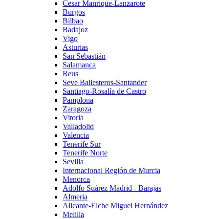
Cesar Manrique-Lanzarote
Burgos
Bilbao
Badajoz
Vigo
Asturias
San Sebastián
Salamanca
Reus
Seve Ballesteros-Santander
Santiago-Rosalía de Castro
Pamplona
Zaragoza
Vitoria
Valladolid
Valencia
Tenerife Sur
Tenerife Norte
Sevilla
Internacional Región de Murcia
Menorca
Adolfo Suárez Madrid - Barajas
Almeria
Alicante-Elche Miguel Hernández
Melilla