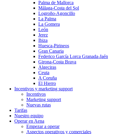
Palma de Mallorca
Málaga-Costa del Sol
Logroño-Agoncillo
La Palma
La Gomera
León
Jerez
Ibiza
Huesca-Pirineos
Gran Canaria
Federico García Lorca Granada-Jaén
Girona-Costa Brava
Algeciras
Ceuta
A Coruña
El Hierro
Incentivos y marketing support
Incentivos
Marketing support
Nuevas rutas
Tarifas
Nuestro equipo
Operar en Aena
Empezar a operar
Aspectos operativos y comerciales