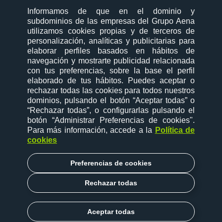
social-zone-section
Informamos de que en el dominio y
Informamos de que en el dominio y
subdominios de las empresas del Grupo Aena
subdominios de las empresas del Grupo Aena
utilizamos cookies propias y de terceros de
utilizamos cookies propias y de terceros de
Síguenos en:
personalización, analíticas y publicitarias para
personalización, analíticas y publicitarias para
elaborar perfiles basados en hábitos de
elaborar perfiles basados en hábitos de
navegación y mostrarte publicidad relacionada
navegación y mostrarte publicidad relacionada
con tus preferencias, sobre la base el perfil
con tus preferencias, sobre la base el perfil
elaborado de tus hábitos. Puedes aceptar o
elaborado de tus hábitos. Puedes aceptar o
rechazar todas las cookies para todos nuestros
rechazar todas las cookies para todos nuestros
desktop-option-section
dominios, pulsando el botón “Aceptar todas” o
dominios, pulsando el botón “Aceptar todas” o
“Rechazar todas”, o configurarlas pulsando el
“Rechazar todas”, o configurarlas pulsando el
mapa web
botón “Administrar Preferencias de cookies"
botón “Administrar Preferencias de cookies"
.
.
contacto
Para más información, accede a la
Para más información, accede a la
Política de
Política de
política de cookies
cookies
cookies
aviso legal
política de privacidad
Preferencias de cookies
Preferencias de cookies
accesibilidad
trámites y reclamaciones
canal de denuncias
Rechazar todas
Rechazar todas
Copyright ©2026 Aena
Aceptar todas
Aceptar todas
Subir