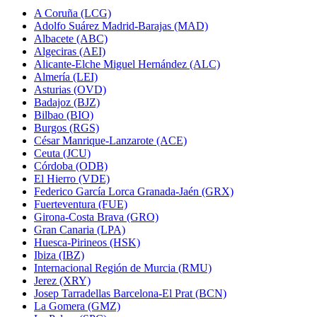
A Coruña (LCG)
Adolfo Suárez Madrid-Barajas (MAD)
Albacete (ABC)
Algeciras (AEI)
Alicante-Elche Miguel Hernández (ALC)
Almería (LEI)
Asturias (OVD)
Badajoz (BJZ)
Bilbao (BIO)
Burgos (RGS)
César Manrique-Lanzarote (ACE)
Ceuta (JCU)
Córdoba (ODB)
El Hierro (VDE)
Federico García Lorca Granada-Jaén (GRX)
Fuerteventura (FUE)
Girona-Costa Brava (GRO)
Gran Canaria (LPA)
Huesca-Pirineos (HSK)
Ibiza (IBZ)
Internacional Región de Murcia (RMU)
Jerez (XRY)
Josep Tarradellas Barcelona-El Prat (BCN)
La Gomera (GMZ)