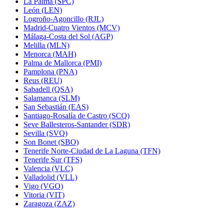
La Palma (SPC)
León (LEN)
Logroño-Agoncillo (RJL)
Madrid-Cuatro Vientos (MCV)
Málaga-Costa del Sol (AGP)
Melilla (MLN)
Menorca (MAH)
Palma de Mallorca (PMI)
Pamplona (PNA)
Reus (REU)
Sabadell (QSA)
Salamanca (SLM)
San Sebastián (EAS)
Santiago-Rosalía de Castro (SCQ)
Seve Ballesteros-Santander (SDR)
Sevilla (SVQ)
Son Bonet (SBO)
Tenerife Norte-Ciudad de La Laguna (TFN)
Tenerife Sur (TFS)
Valencia (VLC)
Valladolid (VLL)
Vigo (VGO)
Vitoria (VIT)
Zaragoza (ZAZ)