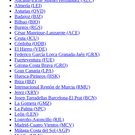
Alicante-Elche Miguel Hernández (ALC)
Almería (LEI)
Asturias (OVD)
Badajoz (BJZ)
Bilbao (BIO)
Burgos (RGS)
César Manrique-Lanzarote (ACE)
Ceuta (JCU)
Córdoba (ODB)
El Hierro (VDE)
Federico García Lorca Granada-Jaén (GRX)
Fuerteventura (FUE)
Girona-Costa Brava (GRO)
Gran Canaria (LPA)
Huesca-Pirineos (HSK)
Ibiza (IBZ)
Internacional Región de Murcia (RMU)
Jerez (XRY)
Josep Tarradellas Barcelona-El Prat (BCN)
La Gomera (GMZ)
La Palma (SPC)
León (LEN)
Logroño-Agoncillo (RJL)
Madrid-Cuatro Vientos (MCV)
Málaga-Costa del Sol (AGP)