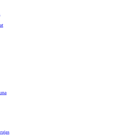
z
at
guna
rajas