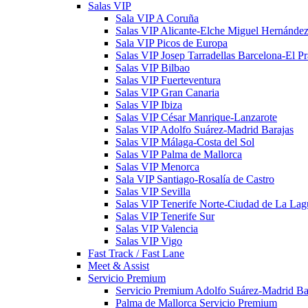
Salas VIP
Sala VIP A Coruña
Salas VIP Alicante-Elche Miguel Hernánde
Sala VIP Picos de Europa
Salas VIP Josep Tarradellas Barcelona-El Pr
Salas VIP Bilbao
Salas VIP Fuerteventura
Salas VIP Gran Canaria
Salas VIP Ibiza
Salas VIP César Manrique-Lanzarote
Salas VIP Adolfo Suárez-Madrid Barajas
Salas VIP Málaga-Costa del Sol
Salas VIP Palma de Mallorca
Salas VIP Menorca
Sala VIP Santiago-Rosalía de Castro
Salas VIP Sevilla
Salas VIP Tenerife Norte-Ciudad de La La
Salas VIP Tenerife Sur
Salas VIP Valencia
Salas VIP Vigo
Fast Track / Fast Lane
Meet & Assist
Servicio Premium
Servicio Premium Adolfo Suárez-Madrid Ba
Palma de Mallorca Servicio Premium