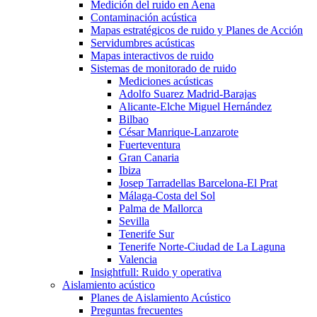
Medición del ruido en Aena
Contaminación acústica
Mapas estratégicos de ruido y Planes de Acción
Servidumbres acústicas
Mapas interactivos de ruido
Sistemas de monitorado de ruido
Mediciones acústicas
Adolfo Suarez Madrid-Barajas
Alicante-Elche Miguel Hernández
Bilbao
César Manrique-Lanzarote
Fuerteventura
Gran Canaria
Ibiza
Josep Tarradellas Barcelona-El Prat
Málaga-Costa del Sol
Palma de Mallorca
Sevilla
Tenerife Sur
Tenerife Norte-Ciudad de La Laguna
Valencia
Insightfull: Ruido y operativa
Aislamiento acústico
Planes de Aislamiento Acústico
Preguntas frecuentes