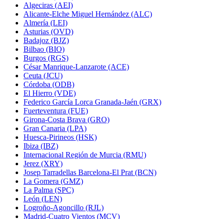
Algeciras (AEI)
Alicante-Elche Miguel Hernández (ALC)
Almería (LEI)
Asturias (OVD)
Badajoz (BJZ)
Bilbao (BIO)
Burgos (RGS)
César Manrique-Lanzarote (ACE)
Ceuta (JCU)
Córdoba (ODB)
El Hierro (VDE)
Federico García Lorca Granada-Jaén (GRX)
Fuerteventura (FUE)
Girona-Costa Brava (GRO)
Gran Canaria (LPA)
Huesca-Pirineos (HSK)
Ibiza (IBZ)
Internacional Región de Murcia (RMU)
Jerez (XRY)
Josep Tarradellas Barcelona-El Prat (BCN)
La Gomera (GMZ)
La Palma (SPC)
León (LEN)
Logroño-Agoncillo (RJL)
Madrid-Cuatro Vientos (MCV)