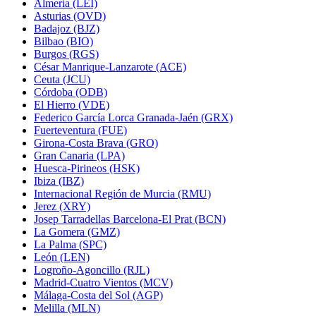
Almería (LEI)
Asturias (OVD)
Badajoz (BJZ)
Bilbao (BIO)
Burgos (RGS)
César Manrique-Lanzarote (ACE)
Ceuta (JCU)
Córdoba (ODB)
El Hierro (VDE)
Federico García Lorca Granada-Jaén (GRX)
Fuerteventura (FUE)
Girona-Costa Brava (GRO)
Gran Canaria (LPA)
Huesca-Pirineos (HSK)
Ibiza (IBZ)
Internacional Región de Murcia (RMU)
Jerez (XRY)
Josep Tarradellas Barcelona-El Prat (BCN)
La Gomera (GMZ)
La Palma (SPC)
León (LEN)
Logroño-Agoncillo (RJL)
Madrid-Cuatro Vientos (MCV)
Málaga-Costa del Sol (AGP)
Melilla (MLN)