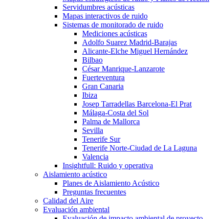
Servidumbres acústicas
Mapas interactivos de ruido
Sistemas de monitorado de ruido
Mediciones acústicas
Adolfo Suarez Madrid-Barajas
Alicante-Elche Miguel Hernández
Bilbao
César Manrique-Lanzarote
Fuerteventura
Gran Canaria
Ibiza
Josep Tarradellas Barcelona-El Prat
Málaga-Costa del Sol
Palma de Mallorca
Sevilla
Tenerife Sur
Tenerife Norte-Ciudad de La Laguna
Valencia
Insightfull: Ruido y operativa
Aislamiento acústico
Planes de Aislamiento Acústico
Preguntas frecuentes
Calidad del Aire
Evaluación ambiental
Evaluación de impacto ambiental de proyecto