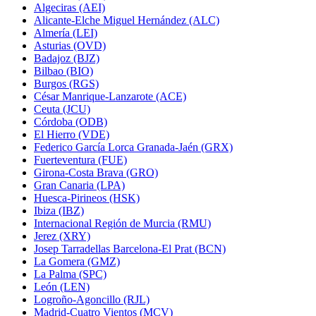
Algeciras (AEI)
Alicante-Elche Miguel Hernández (ALC)
Almería (LEI)
Asturias (OVD)
Badajoz (BJZ)
Bilbao (BIO)
Burgos (RGS)
César Manrique-Lanzarote (ACE)
Ceuta (JCU)
Córdoba (ODB)
El Hierro (VDE)
Federico García Lorca Granada-Jaén (GRX)
Fuerteventura (FUE)
Girona-Costa Brava (GRO)
Gran Canaria (LPA)
Huesca-Pirineos (HSK)
Ibiza (IBZ)
Internacional Región de Murcia (RMU)
Jerez (XRY)
Josep Tarradellas Barcelona-El Prat (BCN)
La Gomera (GMZ)
La Palma (SPC)
León (LEN)
Logroño-Agoncillo (RJL)
Madrid-Cuatro Vientos (MCV)