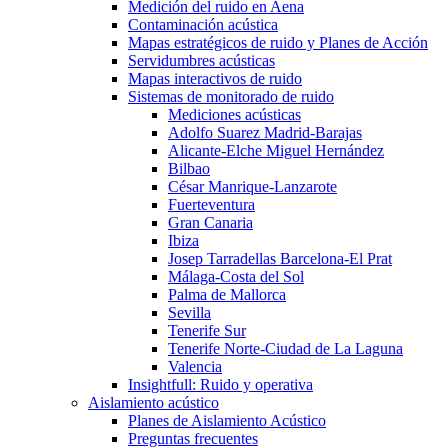
Medición del ruido en Aena
Contaminación acústica
Mapas estratégicos de ruido y Planes de Acción
Servidumbres acústicas
Mapas interactivos de ruido
Sistemas de monitorado de ruido
Mediciones acústicas
Adolfo Suarez Madrid-Barajas
Alicante-Elche Miguel Hernández
Bilbao
César Manrique-Lanzarote
Fuerteventura
Gran Canaria
Ibiza
Josep Tarradellas Barcelona-El Prat
Málaga-Costa del Sol
Palma de Mallorca
Sevilla
Tenerife Sur
Tenerife Norte-Ciudad de La Laguna
Valencia
Insightfull: Ruido y operativa
Aislamiento acústico
Planes de Aislamiento Acústico
Preguntas frecuentes