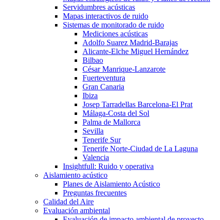
Servidumbres acústicas
Mapas interactivos de ruido
Sistemas de monitorado de ruido
Mediciones acústicas
Adolfo Suarez Madrid-Barajas
Alicante-Elche Miguel Hernández
Bilbao
César Manrique-Lanzarote
Fuerteventura
Gran Canaria
Ibiza
Josep Tarradellas Barcelona-El Prat
Málaga-Costa del Sol
Palma de Mallorca
Sevilla
Tenerife Sur
Tenerife Norte-Ciudad de La Laguna
Valencia
Insightfull: Ruido y operativa
Aislamiento acústico
Planes de Aislamiento Acústico
Preguntas frecuentes
Calidad del Aire
Evaluación ambiental
Evaluación de impacto ambiental de proyecto