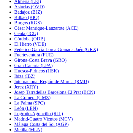
Almería (LEI)
Asturias (OVD)
Badajoz (BJZ)
Bilbao (BIO)
Burgos (RGS)
César Manrique-Lanzarote (ACE)
Ceuta (JCU)
Córdoba (ODB)
El Hierro (VDE)
Federico García Lorca Granada-Jaén (GRX)
Fuerteventura (FUE)
Girona-Costa Brava (GRO)
Gran Canaria (LPA)
Huesca-Pirineos (HSK)
Ibiza (IBZ)
Internacional Región de Murcia (RMU)
Jerez (XRY)
Josep Tarradellas Barcelona-El Prat (BCN)
La Gomera (GMZ)
La Palma (SPC)
León (LEN)
Logroño-Agoncillo (RJL)
Madrid-Cuatro Vientos (MCV)
Málaga-Costa del Sol (AGP)
Melilla (MLN)