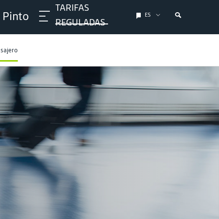
TARIFAS
 Pinto
ES
REGULADAS
asajero