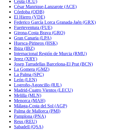
Ceuta (JCU)
César Manrique-Lanzarote (ACE)
Córdoba (ODB)
El Hierro (VDE)
Federico García Lorca Granada-Jaén (GRX)
Fuerteventura (FUE)
Girona-Costa Brava (GRO)
Gran Canaria (LPA)
Huesca-Pirineos (HSK)
Ibiza (IBZ)
Internacional Región de Murcia (RMU)
Jerez (XRY)
Josep Tarradellas Barcelona-El Prat (BCN)
La Gomera (GMZ)
La Palma (SPC)
León (LEN)
Logroño-Agoncillo (RJL)
Madrid-Cuatro Vientos (LECU)
Melilla (MLN)
Menorca (MAH)
Málaga-Costa del Sol (AGP)
Palma de Mallorca (PMI)
Pamplona (PNA)
Reus (REU)
Sabadell (QSA)