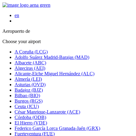
en
Aeropuerto de
Choose your airport
A Coruña (LCG)
Adolfo Suárez Madrid-Barajas (MAD)
Albacete (ABC)
Algeciras (AEI)
Alicante-Elche Miguel Hernández (ALC)
Almería (LEI)
Asturias (OVD)
Badajoz (BJZ)
Bilbao (BIO)
Burgos (RGS)
Ceuta (JCU)
César Manrique-Lanzarote (ACE)
Córdoba (ODB)
El Hierro (VDE)
Federico García Lorca Granada-Jaén (GRX)
Fuerteventura (FUE)