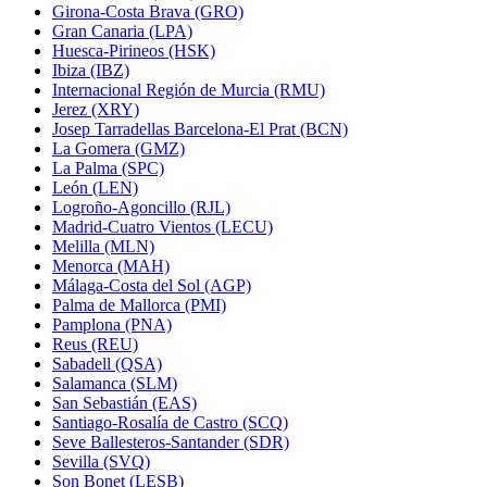
Girona-Costa Brava (GRO)
Gran Canaria (LPA)
Huesca-Pirineos (HSK)
Ibiza (IBZ)
Internacional Región de Murcia (RMU)
Jerez (XRY)
Josep Tarradellas Barcelona-El Prat (BCN)
La Gomera (GMZ)
La Palma (SPC)
León (LEN)
Logroño-Agoncillo (RJL)
Madrid-Cuatro Vientos (LECU)
Melilla (MLN)
Menorca (MAH)
Málaga-Costa del Sol (AGP)
Palma de Mallorca (PMI)
Pamplona (PNA)
Reus (REU)
Sabadell (QSA)
Salamanca (SLM)
San Sebastián (EAS)
Santiago-Rosalía de Castro (SCQ)
Seve Ballesteros-Santander (SDR)
Sevilla (SVQ)
Son Bonet (LESB)