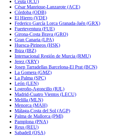
Ceuta (JCU)
César Manrique-Lanzarote (ACE)
Córdoba (ODB)
El Hierro (VDE)
Federico García Lorca Granada-Jaén (GRX)
Fuerteventura (FUE)
Girona-Costa Brava (GRO)
Gran Canaria (LPA)
Huesca-Pirineos (HSK)
Ibiza (IBZ)
Internacional Región de Murcia (RMU)
Jerez (XRY)
Josep Tarradellas Barcelona-El Prat (BCN)
La Gomera (GMZ)
La Palma (SPC)
León (LEN)
Logroño-Agoncillo (RJL)
Madrid-Cuatro Vientos (LECU)
Melilla (MLN)
Menorca (MAH)
Málaga-Costa del Sol (AGP)
Palma de Mallorca (PMI)
Pamplona (PNA)
Reus (REU)
Sabadell (QSA)