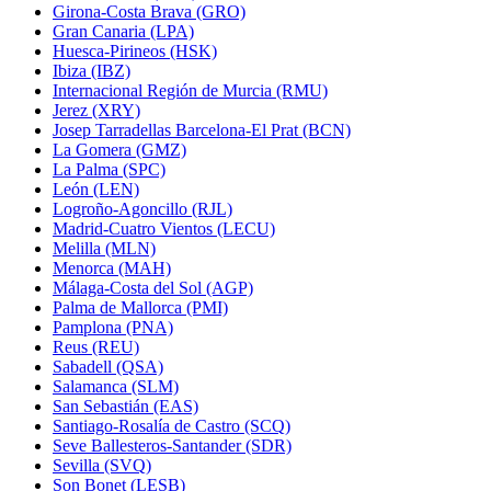
Girona-Costa Brava (GRO)
Gran Canaria (LPA)
Huesca-Pirineos (HSK)
Ibiza (IBZ)
Internacional Región de Murcia (RMU)
Jerez (XRY)
Josep Tarradellas Barcelona-El Prat (BCN)
La Gomera (GMZ)
La Palma (SPC)
León (LEN)
Logroño-Agoncillo (RJL)
Madrid-Cuatro Vientos (LECU)
Melilla (MLN)
Menorca (MAH)
Málaga-Costa del Sol (AGP)
Palma de Mallorca (PMI)
Pamplona (PNA)
Reus (REU)
Sabadell (QSA)
Salamanca (SLM)
San Sebastián (EAS)
Santiago-Rosalía de Castro (SCQ)
Seve Ballesteros-Santander (SDR)
Sevilla (SVQ)
Son Bonet (LESB)