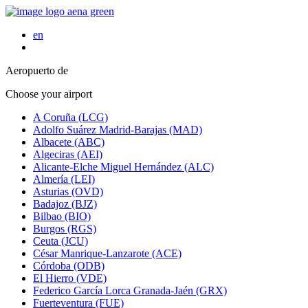
en
Aeropuerto de
Choose your airport
A Coruña (LCG)
Adolfo Suárez Madrid-Barajas (MAD)
Albacete (ABC)
Algeciras (AEI)
Alicante-Elche Miguel Hernández (ALC)
Almería (LEI)
Asturias (OVD)
Badajoz (BJZ)
Bilbao (BIO)
Burgos (RGS)
Ceuta (JCU)
César Manrique-Lanzarote (ACE)
Córdoba (ODB)
El Hierro (VDE)
Federico García Lorca Granada-Jaén (GRX)
Fuerteventura (FUE)