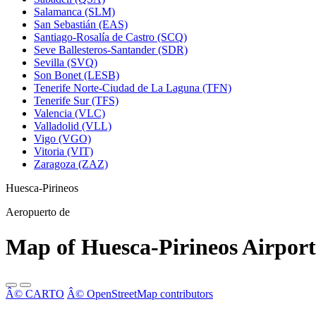
Salamanca (SLM)
San Sebastián (EAS)
Santiago-Rosalía de Castro (SCQ)
Seve Ballesteros-Santander (SDR)
Sevilla (SVQ)
Son Bonet (LESB)
Tenerife Norte-Ciudad de La Laguna (TFN)
Tenerife Sur (TFS)
Valencia (VLC)
Valladolid (VLL)
Vigo (VGO)
Vitoria (VIT)
Zaragoza (ZAZ)
Huesca-Pirineos
Aeropuerto de
Map of Huesca-Pirineos Airport
Â© CARTO
Â© OpenStreetMap contributors