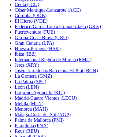
Ceuta (JCU)
César Manrique-Lanzarote (ACE)
Córdoba (ODB)
El Hierro (VDE)
Federico García Lorca Granada-Jaén (GRX)
Fuerteventura (FUE)
Girona-Costa Brava (GRO)
Gran Canaria (LPA)
Huesca-Pirineos (HSK)
Ibiza (IBZ)
Internacional Región de Murcia (RMU)
Jerez (XRY)
Josep Tarradellas Barcelona-El Prat (BCN)
La Gomera (GMZ)
La Palma (SPC)
León (LEN)
Logroño-Agoncillo (RJL)
Madrid-Cuatro Vientos (LECU)
Melilla (MLN)
Menorca (MAH)
Málaga-Costa del Sol (AGP)
Palma de Mallorca (PMI)
Pamplona (PNA)
Reus (REU)
Sabadell (QSA)