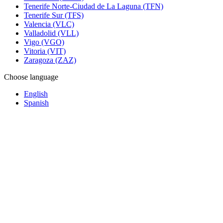
Tenerife Norte-Ciudad de La Laguna (TFN)
Tenerife Sur (TFS)
Valencia (VLC)
Valladolid (VLL)
Vigo (VGO)
Vitoria (VIT)
Zaragoza (ZAZ)
Choose language
English
Spanish