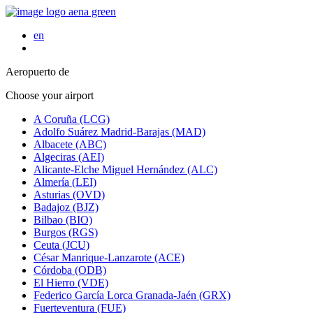
en
Aeropuerto de
Choose your airport
A Coruña (LCG)
Adolfo Suárez Madrid-Barajas (MAD)
Albacete (ABC)
Algeciras (AEI)
Alicante-Elche Miguel Hernández (ALC)
Almería (LEI)
Asturias (OVD)
Badajoz (BJZ)
Bilbao (BIO)
Burgos (RGS)
Ceuta (JCU)
César Manrique-Lanzarote (ACE)
Córdoba (ODB)
El Hierro (VDE)
Federico García Lorca Granada-Jaén (GRX)
Fuerteventura (FUE)