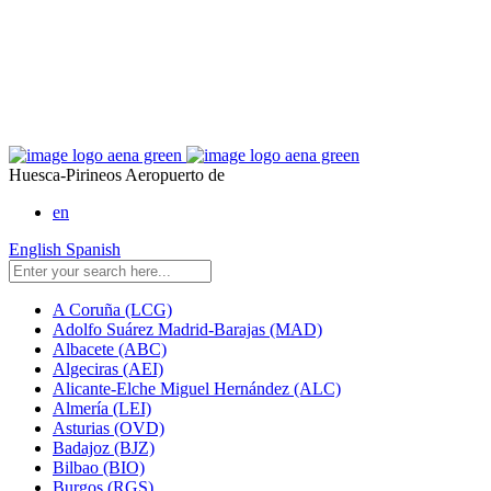
Huesca-Pirineos Aeropuerto de
en
English
Spanish
A Coruña (LCG)
Adolfo Suárez Madrid-Barajas (MAD)
Albacete (ABC)
Algeciras (AEI)
Alicante-Elche Miguel Hernández (ALC)
Almería (LEI)
Asturias (OVD)
Badajoz (BJZ)
Bilbao (BIO)
Burgos (RGS)