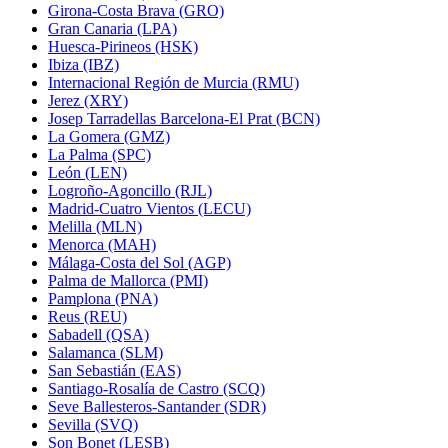
Girona-Costa Brava (GRO)
Gran Canaria (LPA)
Huesca-Pirineos (HSK)
Ibiza (IBZ)
Internacional Región de Murcia (RMU)
Jerez (XRY)
Josep Tarradellas Barcelona-El Prat (BCN)
La Gomera (GMZ)
La Palma (SPC)
León (LEN)
Logroño-Agoncillo (RJL)
Madrid-Cuatro Vientos (LECU)
Melilla (MLN)
Menorca (MAH)
Málaga-Costa del Sol (AGP)
Palma de Mallorca (PMI)
Pamplona (PNA)
Reus (REU)
Sabadell (QSA)
Salamanca (SLM)
San Sebastián (EAS)
Santiago-Rosalía de Castro (SCQ)
Seve Ballesteros-Santander (SDR)
Sevilla (SVQ)
Son Bonet (LESB)