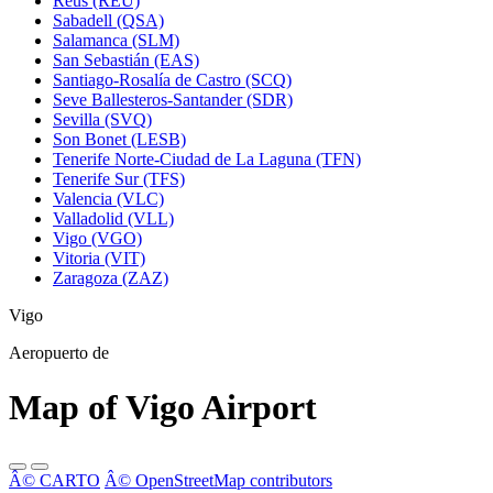
Reus (REU)
Sabadell (QSA)
Salamanca (SLM)
San Sebastián (EAS)
Santiago-Rosalía de Castro (SCQ)
Seve Ballesteros-Santander (SDR)
Sevilla (SVQ)
Son Bonet (LESB)
Tenerife Norte-Ciudad de La Laguna (TFN)
Tenerife Sur (TFS)
Valencia (VLC)
Valladolid (VLL)
Vigo (VGO)
Vitoria (VIT)
Zaragoza (ZAZ)
Vigo
Aeropuerto de
Map of Vigo Airport
Â© CARTO
Â© OpenStreetMap contributors