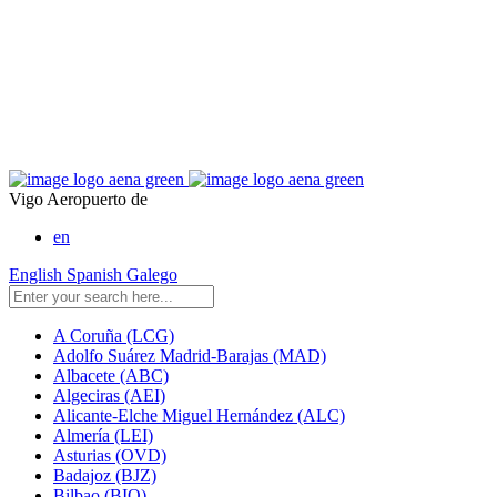
Vigo Aeropuerto de
en
English
Spanish
Galego
A Coruña (LCG)
Adolfo Suárez Madrid-Barajas (MAD)
Albacete (ABC)
Algeciras (AEI)
Alicante-Elche Miguel Hernández (ALC)
Almería (LEI)
Asturias (OVD)
Badajoz (BJZ)
Bilbao (BIO)