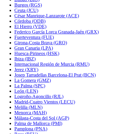
Burgos (RGS)
Ceuta (JCU)
César Manrique-Lanzarote (ACE)
Córdoba (ODB)
El Hierro (VDE)
Federico García Lorca Granada-Jaén (GRX)
Fuerteventura (FUE)
Girona-Costa Brava (GRO)
Gran Canaria (LPA)
Huesca-Pirineos (HSK)
Ibiza (IBZ)
Internacional Región de Murcia (RMU)
Jerez (XRY)
Josep Tarradellas Barcelona-El Prat (BCN)
La Gomera (GMZ)
La Palma (SPC)
León (LEN)
Logroño-Agoncillo (RJL)
Madrid-Cuatro Vientos (LECU)
Melilla (MLN)
Menorca (MAH)
Málaga-Costa del Sol (AGP)
Palma de Mallorca (PMI)
Pamplona (PNA)