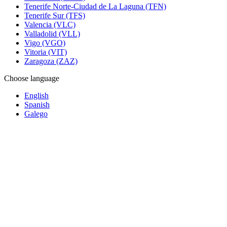
Tenerife Norte-Ciudad de La Laguna (TFN)
Tenerife Sur (TFS)
Valencia (VLC)
Valladolid (VLL)
Vigo (VGO)
Vitoria (VIT)
Zaragoza (ZAZ)
Choose language
English
Spanish
Galego