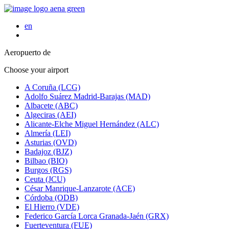
en
Aeropuerto de
Choose your airport
A Coruña (LCG)
Adolfo Suárez Madrid-Barajas (MAD)
Albacete (ABC)
Algeciras (AEI)
Alicante-Elche Miguel Hernández (ALC)
Almería (LEI)
Asturias (OVD)
Badajoz (BJZ)
Bilbao (BIO)
Burgos (RGS)
Ceuta (JCU)
César Manrique-Lanzarote (ACE)
Córdoba (ODB)
El Hierro (VDE)
Federico García Lorca Granada-Jaén (GRX)
Fuerteventura (FUE)