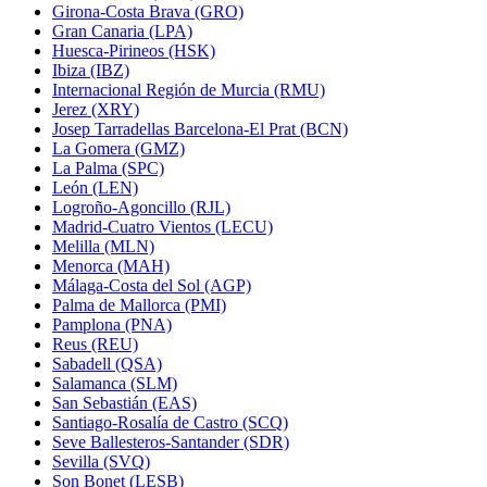
Girona-Costa Brava (GRO)
Gran Canaria (LPA)
Huesca-Pirineos (HSK)
Ibiza (IBZ)
Internacional Región de Murcia (RMU)
Jerez (XRY)
Josep Tarradellas Barcelona-El Prat (BCN)
La Gomera (GMZ)
La Palma (SPC)
León (LEN)
Logroño-Agoncillo (RJL)
Madrid-Cuatro Vientos (LECU)
Melilla (MLN)
Menorca (MAH)
Málaga-Costa del Sol (AGP)
Palma de Mallorca (PMI)
Pamplona (PNA)
Reus (REU)
Sabadell (QSA)
Salamanca (SLM)
San Sebastián (EAS)
Santiago-Rosalía de Castro (SCQ)
Seve Ballesteros-Santander (SDR)
Sevilla (SVQ)
Son Bonet (LESB)