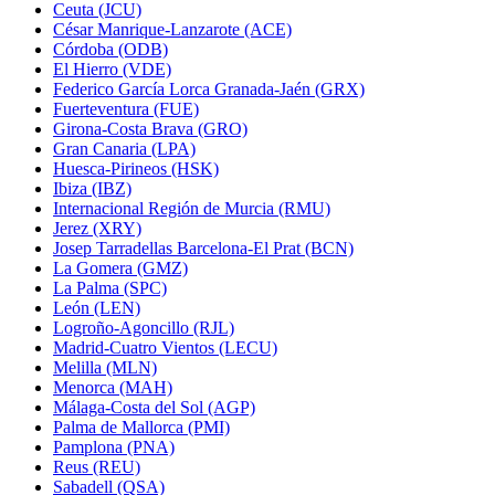
Ceuta (JCU)
César Manrique-Lanzarote (ACE)
Córdoba (ODB)
El Hierro (VDE)
Federico García Lorca Granada-Jaén (GRX)
Fuerteventura (FUE)
Girona-Costa Brava (GRO)
Gran Canaria (LPA)
Huesca-Pirineos (HSK)
Ibiza (IBZ)
Internacional Región de Murcia (RMU)
Jerez (XRY)
Josep Tarradellas Barcelona-El Prat (BCN)
La Gomera (GMZ)
La Palma (SPC)
León (LEN)
Logroño-Agoncillo (RJL)
Madrid-Cuatro Vientos (LECU)
Melilla (MLN)
Menorca (MAH)
Málaga-Costa del Sol (AGP)
Palma de Mallorca (PMI)
Pamplona (PNA)
Reus (REU)
Sabadell (QSA)