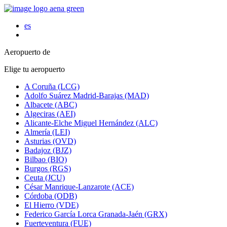
es
Aeropuerto de
Elige tu aeropuerto
A Coruña (LCG)
Adolfo Suárez Madrid-Barajas (MAD)
Albacete (ABC)
Algeciras (AEI)
Alicante-Elche Miguel Hernández (ALC)
Almería (LEI)
Asturias (OVD)
Badajoz (BJZ)
Bilbao (BIO)
Burgos (RGS)
Ceuta (JCU)
César Manrique-Lanzarote (ACE)
Córdoba (ODB)
El Hierro (VDE)
Federico García Lorca Granada-Jaén (GRX)
Fuerteventura (FUE)