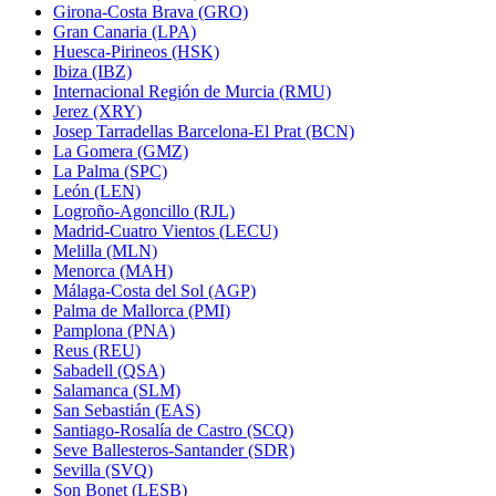
Girona-Costa Brava (GRO)
Gran Canaria (LPA)
Huesca-Pirineos (HSK)
Ibiza (IBZ)
Internacional Región de Murcia (RMU)
Jerez (XRY)
Josep Tarradellas Barcelona-El Prat (BCN)
La Gomera (GMZ)
La Palma (SPC)
León (LEN)
Logroño-Agoncillo (RJL)
Madrid-Cuatro Vientos (LECU)
Melilla (MLN)
Menorca (MAH)
Málaga-Costa del Sol (AGP)
Palma de Mallorca (PMI)
Pamplona (PNA)
Reus (REU)
Sabadell (QSA)
Salamanca (SLM)
San Sebastián (EAS)
Santiago-Rosalía de Castro (SCQ)
Seve Ballesteros-Santander (SDR)
Sevilla (SVQ)
Son Bonet (LESB)