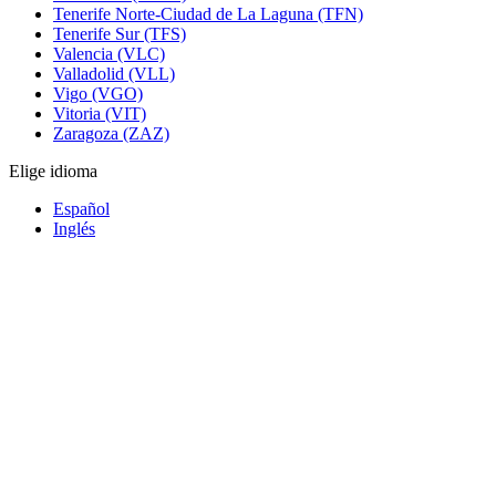
Tenerife Norte-Ciudad de La Laguna (TFN)
Tenerife Sur (TFS)
Valencia (VLC)
Valladolid (VLL)
Vigo (VGO)
Vitoria (VIT)
Zaragoza (ZAZ)
Elige idioma
Español
Inglés