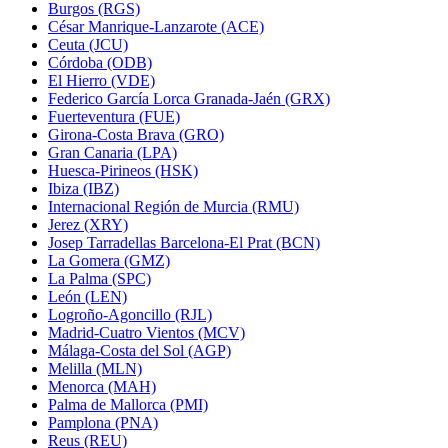
Burgos (RGS)
César Manrique-Lanzarote (ACE)
Ceuta (JCU)
Córdoba (ODB)
El Hierro (VDE)
Federico García Lorca Granada-Jaén (GRX)
Fuerteventura (FUE)
Girona-Costa Brava (GRO)
Gran Canaria (LPA)
Huesca-Pirineos (HSK)
Ibiza (IBZ)
Internacional Región de Murcia (RMU)
Jerez (XRY)
Josep Tarradellas Barcelona-El Prat (BCN)
La Gomera (GMZ)
La Palma (SPC)
León (LEN)
Logroño-Agoncillo (RJL)
Madrid-Cuatro Vientos (MCV)
Málaga-Costa del Sol (AGP)
Melilla (MLN)
Menorca (MAH)
Palma de Mallorca (PMI)
Pamplona (PNA)
Reus (REU)