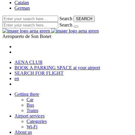
Catalan
German
Search
SEARCH
Search
Aeropuerto de
Son Bonet
AENA CLUB
BOOK A PARKING SPACE
at your airport
SEARCH FOR FLIGHT
en
Getting there
Car
Bus
Trains
Airport services
Categories
Wi-Fi
About us