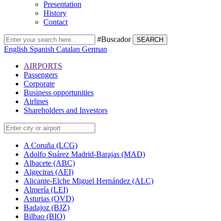
Presentation
History
Contact
#Buscador
SEARCH
English
Spanish
Catalan
German
AIRPORTS
Passengers
Corporate
Business opportunities
Airlines
Shareholders and Investors
A Coruña (LCG)
Adolfo Suárez Madrid-Barajas (MAD)
Albacete (ABC)
Algeciras (AEI)
Alicante-Elche Miguel Hernández (ALC)
Almería (LEI)
Asturias (OVD)
Badajoz (BJZ)
Bilbao (BIO)