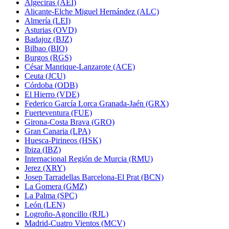
Algeciras (AEI)
Alicante-Elche Miguel Hernández (ALC)
Almería (LEI)
Asturias (OVD)
Badajoz (BJZ)
Bilbao (BIO)
Burgos (RGS)
César Manrique-Lanzarote (ACE)
Ceuta (JCU)
Córdoba (ODB)
El Hierro (VDE)
Federico García Lorca Granada-Jaén (GRX)
Fuerteventura (FUE)
Girona-Costa Brava (GRO)
Gran Canaria (LPA)
Huesca-Pirineos (HSK)
Ibiza (IBZ)
Internacional Región de Murcia (RMU)
Jerez (XRY)
Josep Tarradellas Barcelona-El Prat (BCN)
La Gomera (GMZ)
La Palma (SPC)
León (LEN)
Logroño-Agoncillo (RJL)
Madrid-Cuatro Vientos (MCV)