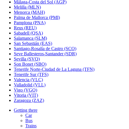
Málaga-Costa del Sol (AGP)
Melilla (MLN)
Menorca (MAH)
Palma de Mallorca (PMI)
Pamplona (PNA)
Reus (REU)
Sabadell (QSA)
Salamanca (SLM)
San Sebastián (EAS)
Santiago-Rosalía de Castro (SCQ)
Seve Ballesteros-Santander (SDR)
Sevilla (SVQ)
Son Bonet (SBO)
Tenerife Norte-Ciudad de La Laguna (TFN)
Tenerife Sur (TFS)
Valencia (VLC)
Valladolid (VLL)
Vigo (VGO)
Vitoria (VIT)
Zaragoza (ZAZ)
Getting there
Car
Bus
Trains