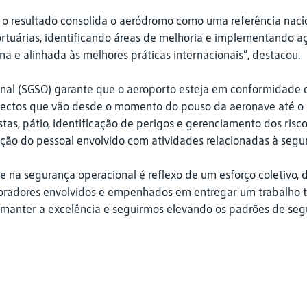
ó, o resultado consolida o aeródromo como uma referência naci
tuárias, identificando áreas de melhoria e implementando aç
 e alinhada às melhores práticas internacionais”, destacou.
al (SGSO) garante que o aeroporto esteja em conformidade 
spectos que vão desde o momento do pouso da aeronave até o
 pistas, pátio, identificação de perigos e gerenciamento dos r
ção do pessoal envolvido com atividades relacionadas à segu
e na segurança operacional é reflexo de um esforço coletivo,
oradores envolvidos e empenhados em entregar um trabalho t
é manter a excelência e seguirmos elevando os padrões de segu