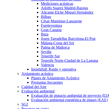
Mediciones acústicas
Adolfo Suarez Madrid-Barajas
Alicante-Elche Miguel Hernández
Bilbao
César Manrique-Lanzarote
Fuerteventura
Gran Canaria
Ibiza
Josep Tarradellas Barcelona-El Prat
Málaga-Costa del Sol
Palma de Mallorca
Sevilla
Tenerife Sur
Tenerife Norte-Ciudad de La Laguna
Valencia
Insightfull: Ruido y operativa
Aislamiento acústico
Planes de Aislamiento Acústico
Preguntas frecuentes
Calidad del Aire
Evaluación ambiental
Evaluación de impacto ambiental de proyecto (EI
Evaluación ambiental estratégica de planes (EAE)
SGI
Procesos en curso