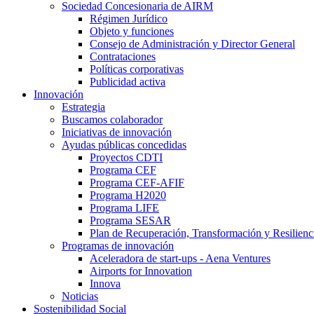
Sociedad Concesionaria de AIRM
Régimen Jurídico
Objeto y funciones
Consejo de Administración y Director General
Contrataciones
Políticas corporativas
Publicidad activa
Innovación
Estrategia
Buscamos colaborador
Iniciativas de innovación
Ayudas públicas concedidas
Proyectos CDTI
Programa CEF
Programa CEF-AFIF
Programa H2020
Programa LIFE
Programa SESAR
Plan de Recuperación, Transformación y Resilienc
Programas de innovación
Aceleradora de start-ups - Aena Ventures
Airports for Innovation
Innova
Noticias
Sostenibilidad Social