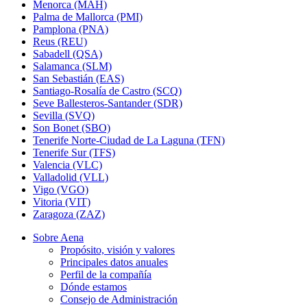
Menorca (MAH)
Palma de Mallorca (PMI)
Pamplona (PNA)
Reus (REU)
Sabadell (QSA)
Salamanca (SLM)
San Sebastián (EAS)
Santiago-Rosalía de Castro (SCQ)
Seve Ballesteros-Santander (SDR)
Sevilla (SVQ)
Son Bonet (SBO)
Tenerife Norte-Ciudad de La Laguna (TFN)
Tenerife Sur (TFS)
Valencia (VLC)
Valladolid (VLL)
Vigo (VGO)
Vitoria (VIT)
Zaragoza (ZAZ)
Sobre Aena
Propósito, visión y valores
Principales datos anuales
Perfil de la compañía
Dónde estamos
Consejo de Administración