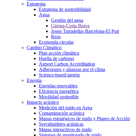
Estrategia
Estrategia de sostenibilidad
Agua
Gestión del agua
Girona-Costa Brava
Josep Tarradellas Barcelona-El Prat
Reus
Economía circular
Cambio Climático
Plan acción climática
Huella de carbono
Airport Carbon Accreditation
Adhesiones y alianzas por el clima
Science-based targets
Energía
Energías renovables
Eficiencia energética
Movilidad sostenible
Impacto acústico
Medición del ruido en Aena
Contaminación acústica
Mapas estratégicos de ruido y Planes de Acción
Servidumbres acústicas
Mapas interactivos de ruido
Sistemas de monitorado de ruido