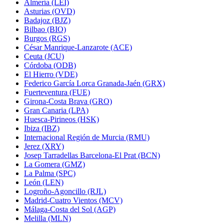
Almería (LEI)
Asturias (OVD)
Badajoz (BJZ)
Bilbao (BIO)
Burgos (RGS)
César Manrique-Lanzarote (ACE)
Ceuta (JCU)
Córdoba (ODB)
El Hierro (VDE)
Federico García Lorca Granada-Jaén (GRX)
Fuerteventura (FUE)
Girona-Costa Brava (GRO)
Gran Canaria (LPA)
Huesca-Pirineos (HSK)
Ibiza (IBZ)
Internacional Región de Murcia (RMU)
Jerez (XRY)
Josep Tarradellas Barcelona-El Prat (BCN)
La Gomera (GMZ)
La Palma (SPC)
León (LEN)
Logroño-Agoncillo (RJL)
Madrid-Cuatro Vientos (MCV)
Málaga-Costa del Sol (AGP)
Melilla (MLN)